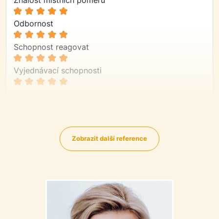
Odbornost
Schopnost reagovat
Vyjednávací schopnosti
Velmi rychlé a vstřícné jednání, opravdu servis se
vším všudy na jedničku.
Zobrazit další reference