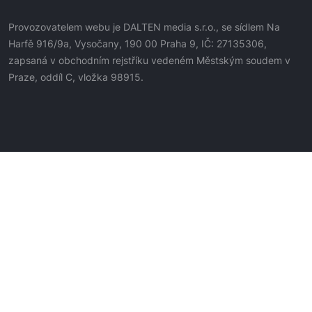
Provozovatelem webu je DALTEN media s.r.o., se sídlem Na
Harfě 916/9a, Vysočany, 190 00 Praha 9, IČ: 27135306,
zapsaná v obchodním rejstříku vedeném Městským soudem v
Praze, oddíl C, vložka 98915.