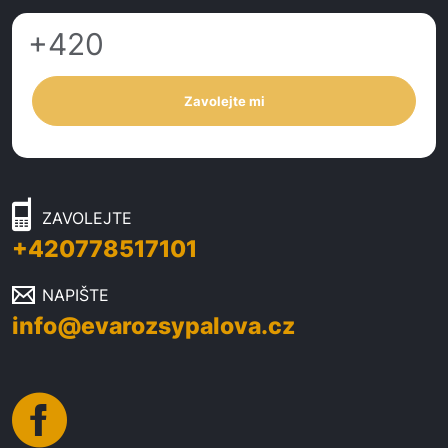
Zavolejte mi
ZAVOLEJTE
+420778517101
NAPIŠTE
info@evarozsypalova.cz